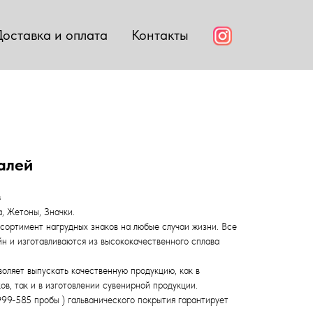
Доставка и оплата
Контакты
алей
з
, Жетоны, Значки.
ортимент нагрудных знаков на любые случаи жизни. Все
н и изготавливаются из высококачественного сплава
оляет выпускать качественную продукцию, как в
в, так и в изготовлении сувенирной продукции.
99-585 пробы ) гальванического покрытия гарантирует