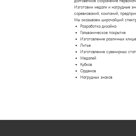
долговечное сохранение первонач
Изготовим медали и нагрудные зн
соревнований, компаний, предпри
Мы оказываем широчайший спектр 
Разработка дизайна
Гальваническое покрытие
Изготовление различных клише
Литье
Изготовление сувенирных стат
Медалей
Кубков
Орденов
Нагрудных знаков