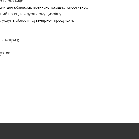
ального вида.
аки для юбиляров, военно-служащих, спортивных
ятий по индивидуальному дизайну.
услуг в области сувенирной продукции:
 и матриц;
уэток