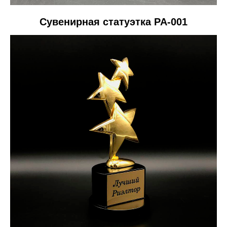
Сувенирная статуэтка PA-001