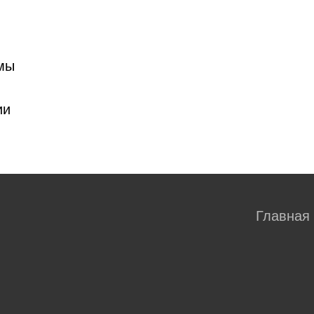
мы
ии
Главная